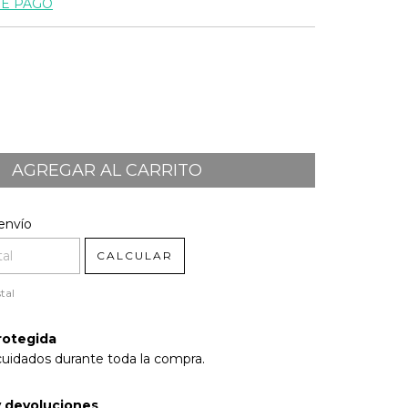
DE PAGO
l CP:
CAMBIAR CP
envío
CALCULAR
tal
rotegida
cuidados durante toda la compra.
 devoluciones