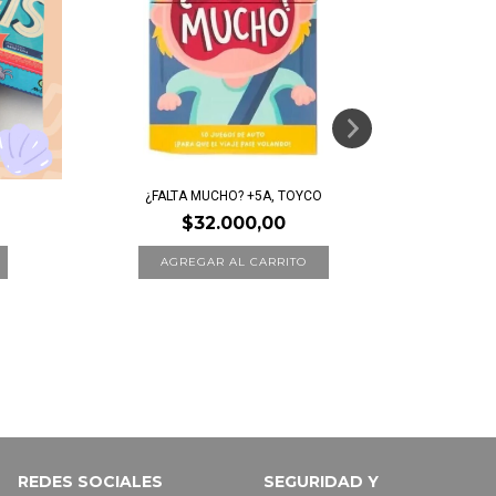
¿FALTA MUCHO? +5A, TOYCO
EL SE
$32.000,00
REDES SOCIALES
SEGURIDAD Y