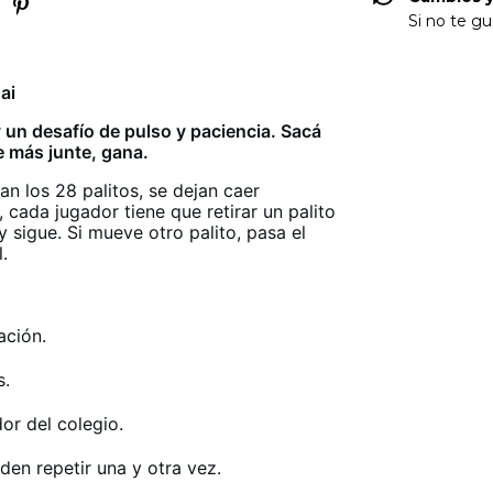
Si no te gu
ai
 un desafío de pulso y paciencia. Sacá
e más junte, gana.
n los 28 palitos, se dejan caer
ada jugador tiene que retirar un palito
y sigue. Si mueve otro palito, pasa el
.
ación.
s.
or del colegio.
den repetir una y otra vez.