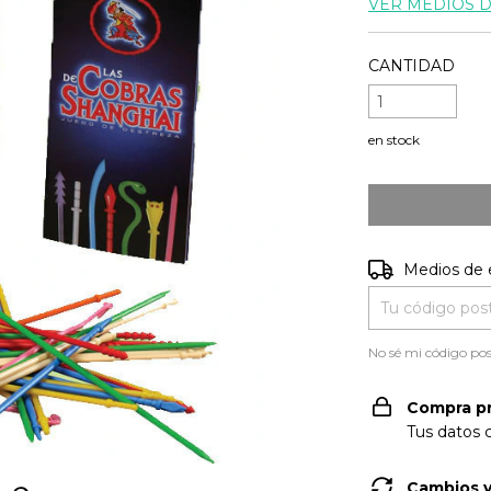
VER MEDIOS 
CANTIDAD
en stock
Entregas para e
Medios de 
No sé mi código pos
Compra p
Tus datos 
Cambios y