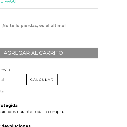
DE PAGO
¡No te lo pierdas, es el último!
l CP:
CAMBIAR CP
envío
CALCULAR
tal
rotegida
cuidados durante toda la compra.
 devoluciones