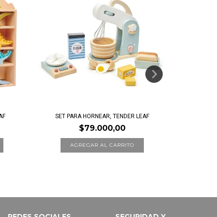
AF
SET PARA HORNEAR, TENDER LEAF
APRENDIE
$79.000,00
$26.
REDES SOCIALES
SEGURIDAD Y