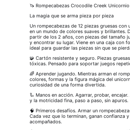
🦄 Rompecabezas Crocodile Creek Unicornio 
La magia que se arma pieza por pieza
Un rompecabezas de 12 piezas gruesas con un
en un mundo de colores suaves y brillantes. 
partir de los 2 años, con piezas del tamaño j
y encontrar su lugar. Viene en una caja con for
ideal para guardar las piezas sin que se pierd
🧩 Cartón resistente y seguro. Piezas gruesa
tóxicas. Pensado para soportar juegos repetid
🌈 Aprender jugando. Mientras arman el rom
colores, formas y la figura mágica del unicorn
curiosidad de una forma divertida.
🦾 Manos en acción. Agarrar, probar, encajar.
y la motricidad fina, paso a paso, sin apuros.
🧠 Primeros desafíos. Armar un rompecabezas 
Cada vez que lo terminan, ganan confianza y
acompañados.