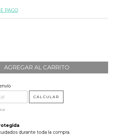
DE PAGO
l CP:
CAMBIAR CP
envío
CALCULAR
tal
rotegida
cuidados durante toda la compra.