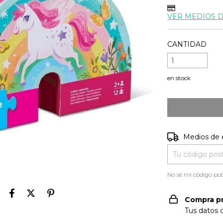
VER MEDIOS 
CANTIDAD
en stock
Entregas para e
Medios de 
No sé mi código pos
Compra p
Tus datos 