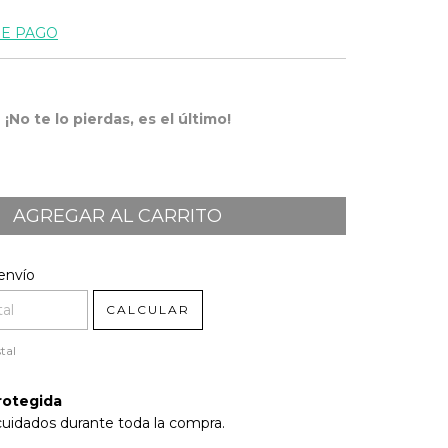
DE PAGO
¡No te lo pierdas, es el último!
l CP:
CAMBIAR CP
envío
CALCULAR
tal
rotegida
cuidados durante toda la compra.