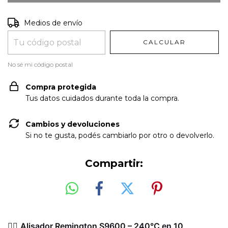
Entregas para el CP:
CAMBIAR CP
Medios de envío
CALCULAR
No sé mi código postal
Compra protegida
Tus datos cuidados durante toda la compra.
Cambios y devoluciones
Si no te gusta, podés cambiarlo por otro o devolverlo.
Compartir:
💇‍♀️
Alisador Remington S9600 – 240°C en 10